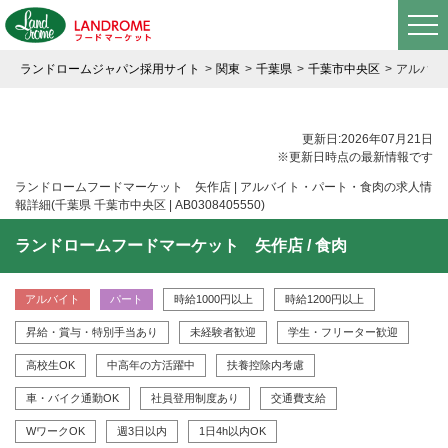
ランドロームジャパン採用サイト
関東
千葉県
千葉市中央区
アルバイ
更新日:2026年07月21日
※更新日時点の最新情報です
ランドロームフードマーケット 矢作店 | アルバイト・パート・食肉の求人情
報詳細(千葉県 千葉市中央区 | AB0308405550)
ランドロームフードマーケット 矢作店 / 食肉
アルバイト
パート
時給1000円以上
時給1200円以上
昇給・賞与・特別手当あり
未経験者歓迎
学生・フリーター歓迎
高校生OK
中高年の方活躍中
扶養控除内考慮
車・バイク通勤OK
社員登用制度あり
交通費支給
WワークOK
週3日以内
1日4h以内OK