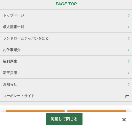
PAGE TOP
トップページ
求人情報一覧
ランドロームジャパンを知る
お仕事紹介
福利厚生
新卒採用
お知らせ
コーポレートサイト
プライバシーポリシー
電話応募
Web応募
同意して閉じる
© LANDROME JAPAN.,LTD All Rights Reserved.
Googleアナリティクスの利用について