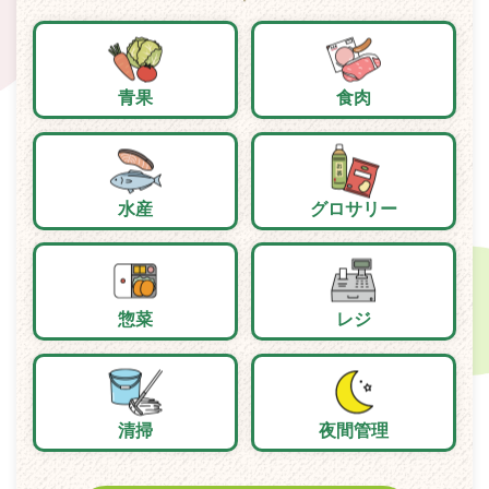
青果
食肉
水産
グロサリー
惣菜
レジ
清掃
夜間管理