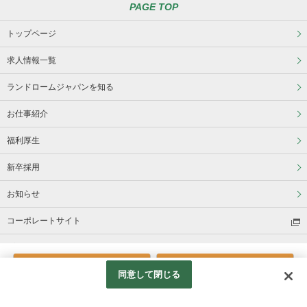
PAGE TOP
トップページ
求人情報一覧
ランドロームジャパンを知る
お仕事紹介
福利厚生
新卒採用
お知らせ
コーポレートサイト
プライバシーポリシー
電話応募
Web応募
同意して閉じる
© LANDROME JAPAN.,LTD All Rights Reserved.
Googleアナリティクスの利用について