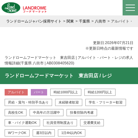
ランドロームジャパン採用サイト
関東
千葉県
八街市
アルバイト・ 
更新日:2026年07月21日
※更新日時点の最新情報です
ランドロームフードマーケット 東吉田店 | アルバイト・パート・レジの求人
情報詳細(千葉県 八街市 | AB0308405620)
ランドロームフードマーケット 東吉田店 / レジ
アルバイト
パート
時給1000円以上
時給1200円以上
昇給・賞与・特別手当あり
未経験者歓迎
学生・フリーター歓迎
高校生OK
中高年の方活躍中
扶養控除内考慮
車・バイク通勤OK
社員登用制度あり
交通費支給
WワークOK
週3日以内
1日4h以内OK