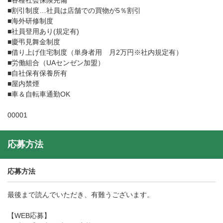
■各種社会保険完備
■割引制度…社員は店舗での買物が5％割引
■海外研修制度
■社員登用あり(規定有)
■慶弔見舞金制度
■借り上げ住宅制度（単身者用 月2万円※社内規定有）
■労働組合（UAセンゼン加盟）
■自社保有保養所有
■屋内禁煙
■車＆自転車通勤OK
00001
応募方法
応募方法
最後まで読んでいただき、有難うございます。
【WEB応募】