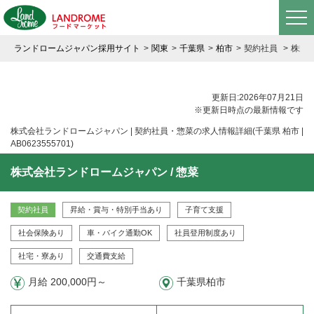
ランドロームジャパン採用サイト
関東
千葉県
柏市
契約社員
株式会
更新日:2026年07月21日
※更新日時点の最新情報です
株式会社ランドロームジャパン | 契約社員・惣菜の求人情報詳細(千葉県 柏市 |
AB0623555701)
株式会社ランドロームジャパン / 惣菜
契約社員
昇給・賞与・特別手当あり
子育て支援
社会保険あり
車・バイク通勤OK
社員登用制度あり
社宅・寮あり
交通費支給
月給 200,000円～
千葉県柏市