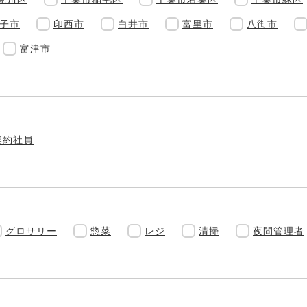
子市
印西市
白井市
富里市
八街市
富津市
契約社員
グロサリー
惣菜
レジ
清掃
夜間管理者