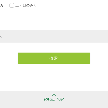
カ
土・日のみ可
PAGE TOP