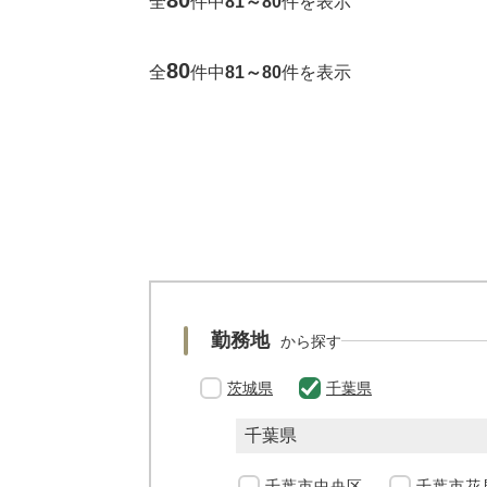
80
全
件中
81～80
件を表示
80
全
件中
81～80
件を表示
勤務地
から探す
茨城県
千葉県
千葉県
千葉市中央区
千葉市花